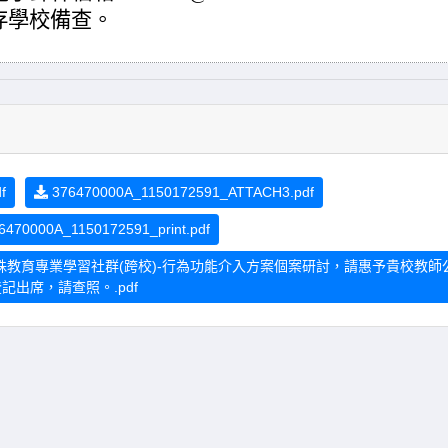
留存學校備查。
f
376470000A_1150172591_ATTACH3.pdf
6470000A_1150172591_print.pdf
階段特殊教育專業學習社群(跨校)-行為功能介入方案個案研討，請惠予貴校教師
記出席，請查照。.pdf