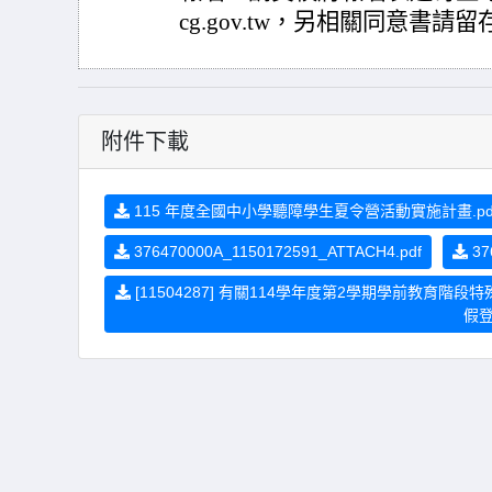
cg.gov.tw，另相關同意書請
附件下載
115 年度全國中小學聽障學生夏令營活動實施計畫.pd
376470000A_1150172591_ATTACH4.pdf
37
[11504287] 有關114學年度第2學期學前教育
假登