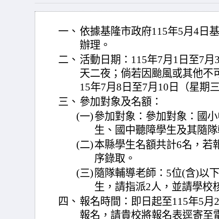
一、
依據基隆市政府115年5月4日基府
辦理。
二、
活動日期：115年7月1日至7
天二夜；倘若因颱風或其他不
15年7月8日至7月10日（星
三、
參加對象及名額：
(一)
參加對象：參加對象：國小
生、國中聽障學生及其隨隊
(二)
本縣學生名額共計6名，若
序錄取。
(三)
隨隊輔導老師：5位(含)以下
生，請指派2人，並請學校
四、
報名時間：即日起至115年5月
報名，請貴校將報名表逕寄至電子郵件