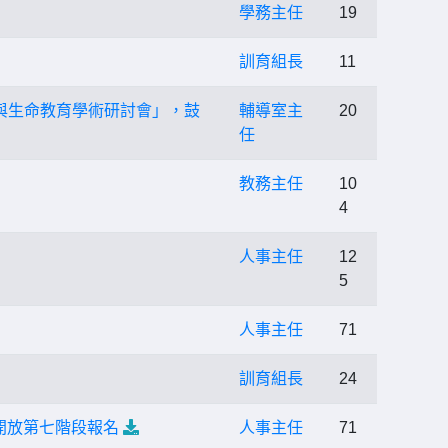
學務主任
19
訓育組長
11
展與生命教育學術研討會」，鼓
輔導室主
20
任
教務主任
10
4
人事主任
12
5
人事主任
71
訓育組長
24
開放第七階段報名
人事主任
71