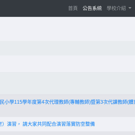
(current)
首頁
公告系統
學校介紹
小學115學年度第4次代理教師(專輔教師)暨第3次代課教師(體
防空）演習， 請大家共同配合演習落實防空整備