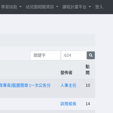
學習扶助
幼兒園相關資訊
課程計畫平台
登入
點
發佈者
閱
育專長)甄選簡章 (一次公告分
人事主任
10
訓育組長
14