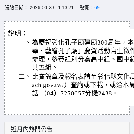
張貼日期： 2026-04-23 11:13:21 點閱：
69
說明：
一、
為慶祝彰化孔子廟建廟300周年，
華・藝繪孔子廟」慶賀活動寫生徵
辦理，參賽組別分為高中組、國中
共五組。
二、
比賽簡章及報名表請至彰化縣文化局網站（h
ach.gov.tw/）查詢或下載，或
話 （04）7250057分機2438。
近月內熱門公告