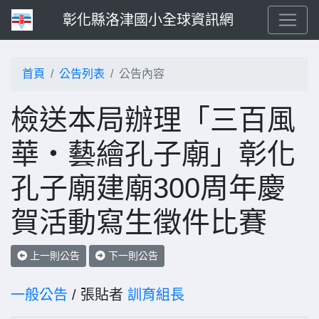
彰化縣洛津國小全球資訊網
首頁
公告列表
公告內容
檢送本局辦理「三百風
華・藝繪孔子廟」彰化
孔子廟建廟300周年慶
賀活動寫生徵件比賽
上一則公告
下一則公告
一般公告
/ 張貼者
訓育組長