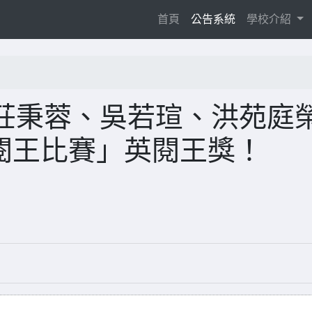
(current)
首頁
公告系統
學校介紹
莊秉蓉、吳若瑄、洪苑庭
sh 英閱王比賽」英閱王獎！