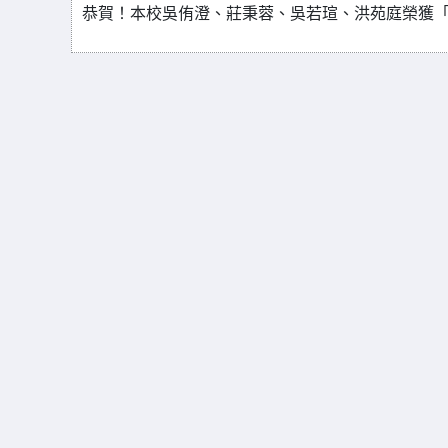
恭賀！本校吳侑澄、莊秉蓉、吳若瑄、洪苑庭榮獲「Coo